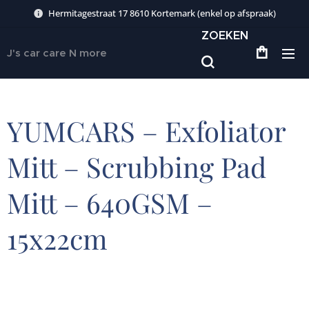
Hermitagestraat 17 8610 Kortemark (enkel op afspraak)
ZOEKEN
J's car care N more
YUMCARS – Exfoliator
Mitt – Scrubbing Pad
Mitt – 640GSM –
15x22cm