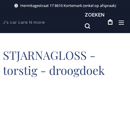
Hermitagestraat 17 8610 Kortemark (enkel op afspraak)
ZOEKEN
J's car care N more
STJARNAGLOSS -
torstig - droogdoek