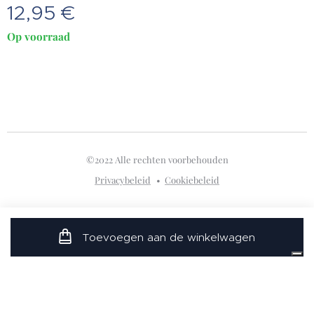
12,95
€
Op voorraad
©2022 Alle rechten voorbehouden
Privacybeleid
Cookiebeleid
Uw privacy-opties
Toevoegen aan de winkelwagen
Melding bij verzameling