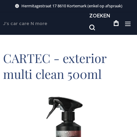
Hermitagestraat 17 8610 Kortemark (enkel op afspraak)
ZOEKEN
J's car care N more
CARTEC - exterior
multi clean 500ml