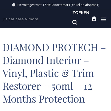
Hermitagestraat 17 8610 Kortemark (enkel op afspraak)
ZOEKEN
J's car care N more
DIAMOND PROTECH –
Diamond Interior –
Vinyl, Plastic & Trim
Restorer – 50ml – 12
Months Protection